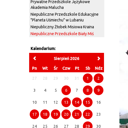
Prywatne Przedszkole Językowe
Akademia Malucha
Niepubliczne Przedszkole Edukacyjne
"Planeta Uśmiechu" w Lubaniu
Niepubliczny Żłobek Misiowa Kraina
Niepubliczne Przedszkole Biały Miś
Kalendarium:
Sierpień 2026
Pn
Wt
Śr
Czw
Pt
Sb
Ndz
27
28
29
30
31
1
2
3
4
5
6
7
8
9
10
11
12
13
14
15
16
17
18
19
20
21
22
23
24
25
26
27
28
29
30