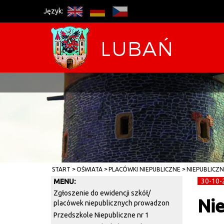
Język:
START
OŚWIATA
PLACÓWKI NIEPUBLICZNE
NIEPUBLICZN
30-10-
MENU:
Zgłoszenie do ewidencji szkół/
Nie
placówek niepublicznych prowadzon
Przedszkole Niepubliczne nr 1