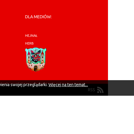
DLA MEDIÓW:
HEJNAŁ
HERB
ienia swojej przeglądarki.
Więcej na ten temat...
RSS