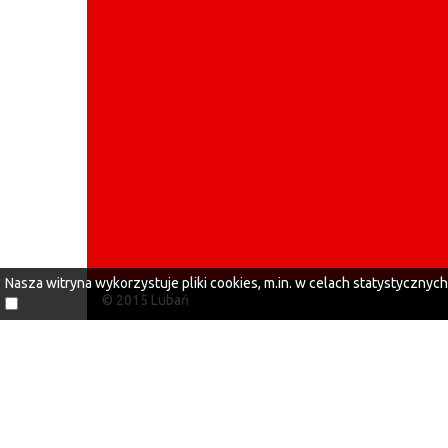
Nasza witryna wykorzystuje pliki cookies, m.in. w celach statystycznyc
© 2015 Lubań