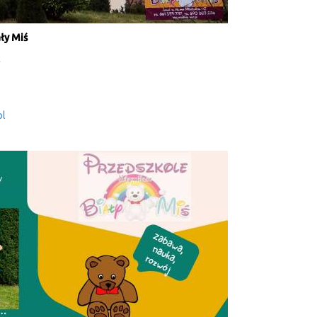
ły Miś
c
pl