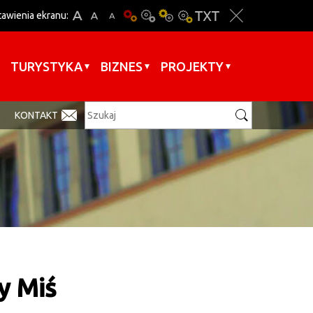
tawienia ekranu:
TURYSTYKA
BIZNES
PROJEKTY
KONTAKT
y Miś