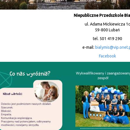
Niepubliczne Przedszkole Bia
ul. Adama Mickiewicza 1
59-800 Lubań
tel. 501 419 290
e-mail:
bialymis@vip.onet.
Facebook