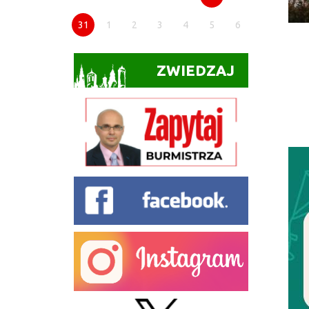
31
1
2
3
4
5
6
ZWIEDZAJ