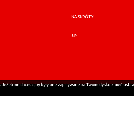
NA SKRÓTY:
BIP
h. Jeżeli nie chcesz, by były one zapisywane na Twoim dysku zmień ustaw