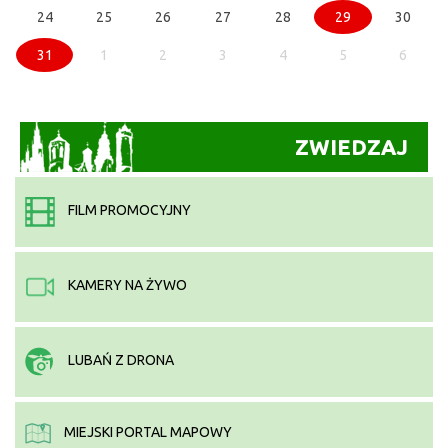
24
25
26
27
28
29
30
31
1
2
3
4
5
6
ZWIEDZAJ
FILM PROMOCYJNY
KAMERY NA ŻYWO
LUBAŃ Z DRONA
MIEJSKI PORTAL MAPOWY