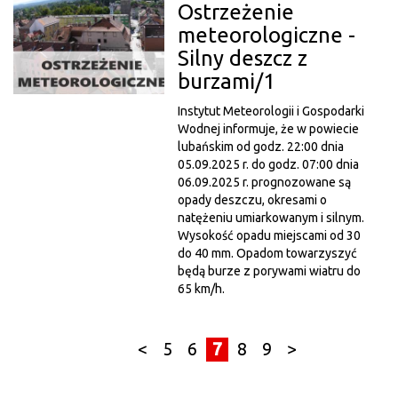
Ostrzeżenie
meteorologiczne -
Silny deszcz z
burzami/1
Instytut Meteorologii i Gospodarki
Wodnej informuje, że w powiecie
lubańskim od godz. 22:00 dnia
05.09.2025 r. do godz. 07:00 dnia
06.09.2025 r. prognozowane są
opady deszczu, okresami o
natężeniu umiarkowanym i silnym.
Wysokość opadu miejscami od 30
do 40 mm. Opadom towarzyszyć
będą burze z porywami wiatru do
65 km/h.
<
5
6
7
8
9
>