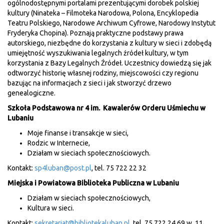
ogólnodostępnymi portalami prezentującymi dorobek polskiej
kultury (Ninateka – Filmoteka Narodowa, Polona, Encyklopedia
Teatru Polskiego, Narodowe Archiwum Cyfrowe, Narodowy Instytut
Fryderyka Chopina). Poznają praktyczne podstawy prawa
autorskiego, niezbędne do korzystania z kultury w sieci i zdobędą
umiejętność wyszukiwania legalnych źródeł kultury, w tym
korzystania z Bazy Legalnych Źródeł. Uczestnicy dowiedzą się jak
odtworzyć historię własnej rodziny, miejscowości czy regionu
bazując na informacjach z sieci i jak stworzyć drzewo
genealogiczne.
Szkoła Podstawowa nr 4 im. Kawalerów Orderu Uśmiechu w
Lubaniu
Moje finanse i transakcje w sieci,
Rodzic w Internecie,
Działam w sieciach społecznościowych.
Kontakt:
sp4luban@post.pl
, tel. 75 722 22 32
Miejska i Powiatowa Biblioteka Publiczna w Lubaniu
Działam w sieciach społecznościowych,
Kultura w sieci.
Kontakt:
sekretariat@bibliotekaluban.pl
, tel. 75 722 24 69 w. 11