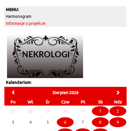
MENU:
Harmonogram
Informacje o projekcie
Kalendarium:
Sierpień 2026
Pn
Wt
Śr
Czw
Pt
Sb
Ndz
27
28
29
30
31
1
2
3
4
5
6
7
8
9