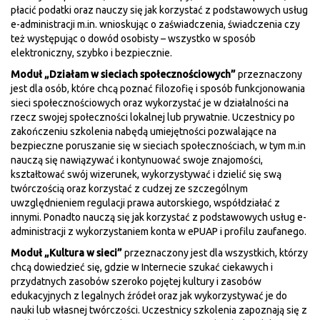
płacić podatki oraz nauczy się jak korzystać z podstawowych usług
e-administracji m.in. wnioskując o zaświadczenia, świadczenia czy
też występując o dowód osobisty – wszystko w sposób
elektroniczny, szybko i bezpiecznie.
Moduł „Działam w sieciach społecznościowych”
przeznaczony
jest dla osób, które chcą poznać filozofię i sposób funkcjonowania
sieci społecznościowych oraz wykorzystać je w działalności na
rzecz swojej społeczności lokalnej lub prywatnie. Uczestnicy po
zakończeniu szkolenia nabędą umiejętności pozwalające na
bezpieczne poruszanie się w sieciach społecznościach, w tym m.in
nauczą się nawiązywać i kontynuować swoje znajomości,
kształtować swój wizerunek, wykorzystywać i dzielić się swą
twórczością oraz korzystać z cudzej ze szczególnym
uwzględnieniem regulacji prawa autorskiego, współdziałać z
innymi. Ponadto nauczą się jak korzystać z podstawowych usług e-
administracji z wykorzystaniem konta w ePUAP i profilu zaufanego.
Moduł „Kultura w sieci”
przeznaczony jest dla wszystkich, którzy
chcą dowiedzieć się, gdzie w Internecie szukać ciekawych i
przydatnych zasobów szeroko pojętej kultury i zasobów
edukacyjnych z legalnych źródeł oraz jak wykorzystywać je do
nauki lub własnej twórczości. Uczestnicy szkolenia zapoznają się z