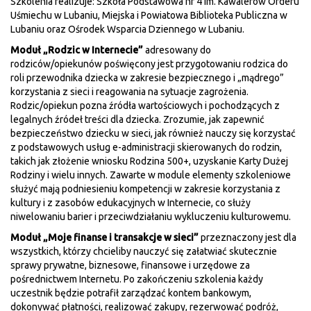
Szkolenia realizuje: Szkoła Podstawowa nr 4 im. Kawalerów Orderu
Uśmiechu w Lubaniu, Miejska i Powiatowa Biblioteka Publiczna w
Lubaniu oraz Ośrodek Wsparcia Dziennego w Lubaniu.
Moduł „Rodzic w Internecie”
adresowany do
rodziców/opiekunów poświęcony jest przygotowaniu rodzica do
roli przewodnika dziecka w zakresie bezpiecznego i „mądrego”
korzystania z sieci i reagowania na sytuacje zagrożenia.
Rodzic/opiekun pozna źródła wartościowych i pochodzących z
legalnych źródeł treści dla dziecka. Zrozumie, jak zapewnić
bezpieczeństwo dziecku w sieci, jak również nauczy się korzystać
z podstawowych usług e-administracji skierowanych do rodzin,
takich jak złożenie wniosku Rodzina 500+, uzyskanie Karty Dużej
Rodziny i wielu innych. Zawarte w module elementy szkoleniowe
służyć mają podniesieniu kompetencji w zakresie korzystania z
kultury i z zasobów edukacyjnych w Internecie, co służy
niwelowaniu barier i przeciwdziałaniu wykluczeniu kulturowemu.
Moduł „Moje finanse i transakcje w sieci”
przeznaczony jest dla
wszystkich, którzy chcieliby nauczyć się załatwiać skutecznie
sprawy prywatne, biznesowe, finansowe i urzędowe za
pośrednictwem Internetu. Po zakończeniu szkolenia każdy
uczestnik będzie potrafił zarządzać kontem bankowym,
dokonywać płatności, realizować zakupy, rezerwować podróż,