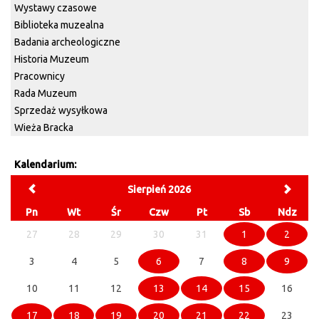
Wystawy czasowe
Biblioteka muzealna
Badania archeologiczne
Historia Muzeum
Pracownicy
Rada Muzeum
Sprzedaż wysyłkowa
Wieża Bracka
Kalendarium:
Sierpień 2026
Pn
Wt
Śr
Czw
Pt
Sb
Ndz
27
28
29
30
31
1
2
3
4
5
6
7
8
9
10
11
12
13
14
15
16
17
18
19
20
21
22
23