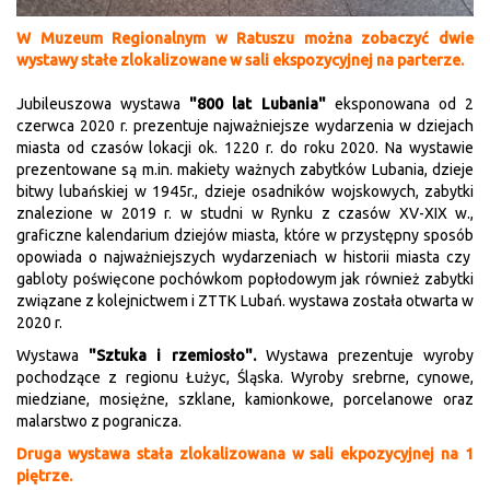
W Muzeum Regionalnym w Ratuszu można zobaczyć dwie
wystawy stałe zlokalizowane w sali ekspozycyjnej na parterze.
Jubileuszowa wystawa
"800 lat Lubania"
eksponowana od 2
czerwca 2020 r. prezentuje najważniejsze wydarzenia w dziejach
miasta od czasów lokacji ok. 1220 r. do roku 2020. Na wystawie
prezentowane są m.in. makiety ważnych zabytków Lubania, dzieje
bitwy lubańskiej w 1945r., dzieje osadników wojskowych, zabytki
znalezione w 2019 r. w studni w Rynku z czasów XV-XIX w.,
graficzne kalendarium dziejów miasta, które w przystępny sposób
opowiada o najważniejszych wydarzeniach w historii miasta czy
gabloty poświęcone pochówkom popłodowym jak również zabytki
związane z kolejnictwem i ZTTK Lubań. wystawa została otwarta w
2020 r.
Wystawa
"Sztuka i rzemiosło".
Wystawa prezentuje wyroby
pochodzące z regionu Łużyc, Śląska. Wyroby srebrne, cynowe,
miedziane, mosiężne, szklane, kamionkowe, porcelanowe oraz
malarstwo z pogranicza.
Druga wystawa stała zlokalizowana w sali ekpozycyjnej na 1
piętrze.