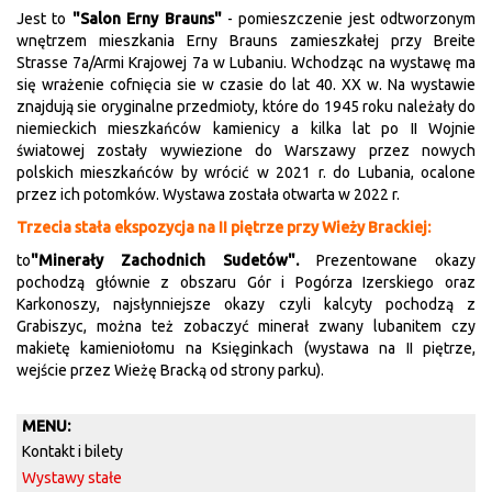
Jest to
"Salon Erny Brauns"
- pomieszczenie jest odtworzonym
wnętrzem mieszkania Erny Brauns zamieszkałej przy Breite
Strasse 7a/Armi Krajowej 7a w Lubaniu. Wchodząc na wystawę ma
się wrażenie cofnięcia sie w czasie do lat 40. XX w. Na wystawie
znajdują sie oryginalne przedmioty, które do 1945 roku należały do
niemieckich mieszkańców kamienicy a kilka lat po II Wojnie
światowej zostały wywiezione do Warszawy przez nowych
polskich mieszkańców by wrócić w 2021 r. do Lubania, ocalone
przez ich potomków. Wystawa została otwarta w 2022 r.
Trzecia stała ekspozycja na II piętrze przy Wieży Brackiej:
to
"Minerały Zachodnich Sudetów".
Prezentowane okazy
pochodzą głównie z obszaru Gór i Pogórza Izerskiego oraz
Karkonoszy, najsłynniejsze okazy czyli kalcyty pochodzą z
Grabiszyc, można też zobaczyć minerał zwany lubanitem czy
makietę kamieniołomu na Księginkach (wystawa na II piętrze,
wejście przez Wieżę Bracką od strony parku).
MENU:
Kontakt i bilety
Wystawy stałe