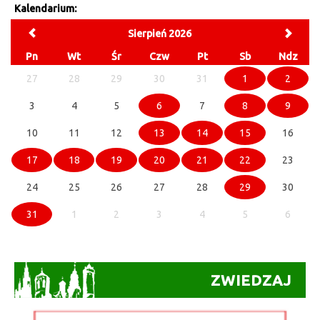
Kalendarium:
Sierpień 2026
Pn
Wt
Śr
Czw
Pt
Sb
Ndz
27
28
29
30
31
1
2
3
4
5
6
7
8
9
10
11
12
13
14
15
16
17
18
19
20
21
22
23
24
25
26
27
28
29
30
31
1
2
3
4
5
6
ZWIEDZAJ