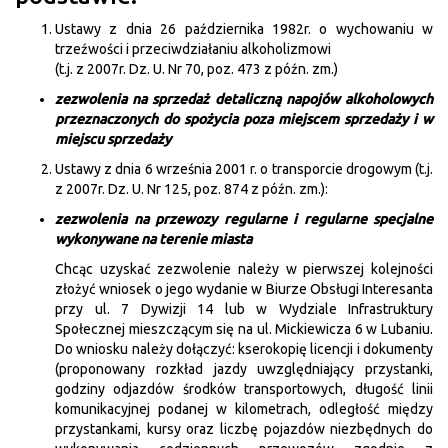
Ustawy z dnia 26 października 1982r. o wychowaniu w
trzeźwości i przeciwdziałaniu alkoholizmowi
(t.j. z 2007r. Dz. U. Nr 70, poz. 473 z późn. zm.)
zezwolenia na sprzedaż detaliczną napojów alkoholowych
przeznaczonych do spożycia poza miejscem sprzedaży i w
miejscu sprzedaży
Ustawy z dnia 6 września 2001 r. o transporcie drogowym (t.j.
z 2007r. Dz. U. Nr 125, poz. 874 z późn. zm.):
zezwolenia na przewozy regularne i regularne specjalne
wykonywane na terenie miasta
Chcąc uzyskać zezwolenie należy w pierwszej kolejności
złożyć wniosek o jego wydanie w Biurze Obsługi Interesanta
przy ul. 7 Dywizji 14 lub w Wydziale Infrastruktury
Społecznej mieszczącym się na ul. Mickiewicza 6 w Lubaniu.
Do wniosku należy dołączyć: kserokopię licencji i dokumenty
(proponowany rozkład jazdy uwzględniający przystanki,
godziny odjazdów środków transportowych, długość linii
komunikacyjnej podanej w kilometrach, odległość między
przystankami, kursy oraz liczbę pojazdów niezbędnych do