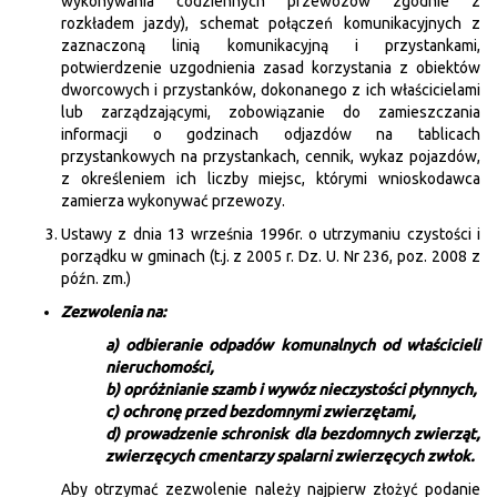
wykonywania codziennych przewozów zgodnie z
rozkładem jazdy), schemat połączeń komunikacyjnych z
zaznaczoną linią komunikacyjną i przystankami,
potwierdzenie uzgodnienia zasad korzystania z obiektów
dworcowych i przystanków, dokonanego z ich właścicielami
lub zarządzającymi, zobowiązanie do zamieszczania
informacji o godzinach odjazdów na tablicach
przystankowych na przystankach, cennik, wykaz pojazdów,
z określeniem ich liczby miejsc, którymi wnioskodawca
zamierza wykonywać przewozy.
Ustawy z dnia 13 września 1996r. o utrzymaniu czystości i
porządku w gminach (t.j. z 2005 r. Dz. U. Nr 236, poz. 2008 z
późn. zm.)
Zezwolenia na:
a) odbieranie odpadów komunalnych od właścicieli
nieruchomości,
b) opróżnianie szamb i wywóz nieczystości płynnych,
c) ochronę przed bezdomnymi zwierzętami,
d) prowadzenie schronisk dla bezdomnych zwierząt,
zwierzęcych cmentarzy spalarni zwierzęcych zwłok.
Aby otrzymać zezwolenie należy najpierw złożyć podanie