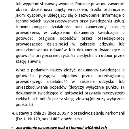
lub wypełnić stosowny wniosek. Podanie powinno zawierać:
obszar działalności objęty wnioskiem, środki techniczne,
jakimi dysponuje ubiegający się o zezwolenie, informacje o
technologiach wykorzystywanych przy świadczeniu usług,
terminu podjęcia działalności oraz zamierzony czas jej
prowadzenia, w załączeniu dokumenty świadczące o
gotowość przyjęcia odpadów przez przedsiębiorcę
prowadzącego działalności w zakresie odzysku lub
unieszkodliwiania odpadów lub dokumenty świadczące o
gotowości przyjęcia nieczystości ciekłych i ich odbiór przez
stację zlewną.
Wraz z podaniem należy złożyć: dokumenty świadczące o
gotowości przyjęcia odpadów przez przedsiębiorcę
prowadzącego działalność w zakresie odzysku lub
unieszkodliwiania odpadów (dotyczy wyłącznie punktu a),
dokumenty świadczące o gotowości przyjęcia nieczystości
ciekłych i ich odbiór przez stację zlewną (dotyczy wyłącznie
punktu b).
Ustawy z dnia 29 lipca 2005 r. o przeciwdziałaniu narkomanii
(Dz. U. Nr 179, poz. 1485 z późn. zm.)
zezwolenie na uprawę maku i konopi włóknistych