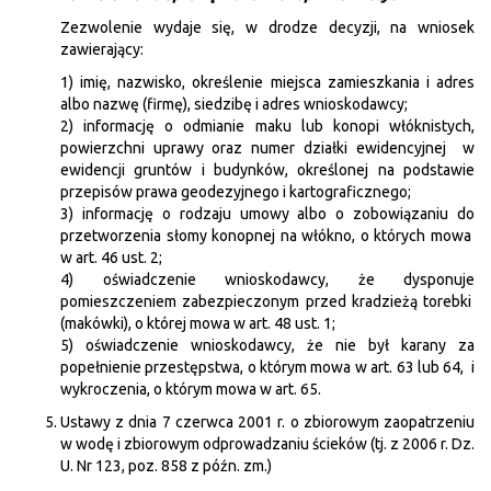
Zezwolenie wydaje się, w drodze decyzji, na wniosek
zawierający:
1) imię, nazwisko, określenie miejsca zamieszkania i adres
albo nazwę (firmę), siedzibę i adres wnioskodawcy;
2) informację o odmianie maku lub konopi włóknistych,
powierzchni uprawy oraz numer działki ewidencyjnej w
ewidencji gruntów i budynków, określonej na podstawie
przepisów prawa geodezyjnego i kartograficznego;
3) informację o rodzaju umowy albo o zobowiązaniu do
przetworzenia słomy konopnej na włókno, o których mowa
w art. 46 ust. 2;
4) oświadczenie wnioskodawcy, że dysponuje
pomieszczeniem zabezpieczonym przed kradzieżą torebki
(makówki), o której mowa w art. 48 ust. 1;
5) oświadczenie wnioskodawcy, że nie był karany za
popełnienie przestępstwa, o którym mowa w art. 63 lub 64, i
wykroczenia, o którym mowa w art. 65.
Ustawy z dnia 7 czerwca 2001 r. o zbiorowym zaopatrzeniu
w wodę i zbiorowym odprowadzaniu ścieków (tj. z 2006 r. Dz.
U. Nr 123, poz. 858 z późn. zm.)