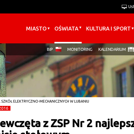
Us
A+
Wersja podstawowa
A
A-
Kontrast-0
Kontrast-1
Kontrast-2
Wersja tekstowa
Zakmnij ustawienia
MIASTO
OŚWIATA
KULTURA I SPORT
BIP
MONITORING
KALENDARIUM
 SZKÓŁ ELEKTRYCZNO-MECHANICZNYCH W LUBANIU
2016
ewczęta z ZSP Nr 2 najleps