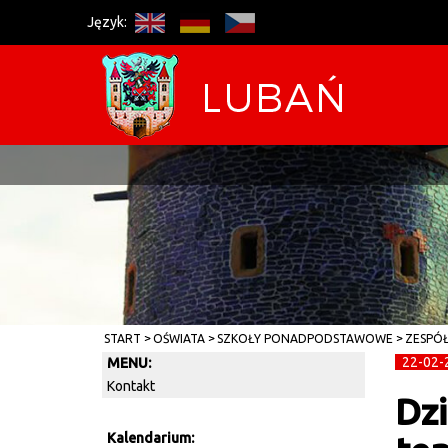
Język:
START
OŚWIATA
SZKOŁY PONADPODSTAWOWE
ZESPÓŁ
22-02-
MENU:
Kontakt
Dzi
Kalendarium: