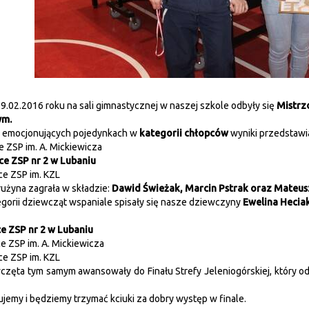
9.02.2016 roku na sali gimnastycznej w naszej szkole odbyły się
Mistrz
ym.
u emocjonujących pojedynkach w
kategorii chłopców
wyniki przedstawia
e ZSP im. A. Mickiewicza
ce ZSP nr 2 w Lubaniu
sce ZSP im. KZL
użyna zagrała w składzie:
Dawid Świeżak, Marcin Pstrak oraz Mateus
orii dziewcząt wspaniale spisały się nasze dziewczyny
Ewelina Hecia
ce ZSP nr 2 w Lubaniu
ce ZSP im. A. Mickiewicza
sce ZSP im. KZL
ta tym samym awansowały do Finału Strefy Jeleniogórskiej, który odb
emy i będziemy trzymać kciuki za dobry występ w finale.