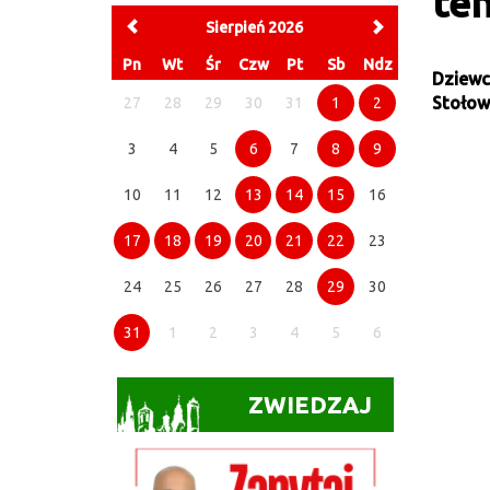
te
Sierpień 2026
Pn
Wt
Śr
Czw
Pt
Sb
Ndz
Dziewc
Stołow
27
28
29
30
31
1
2
3
4
5
6
7
8
9
10
11
12
13
14
15
16
17
18
19
20
21
22
23
24
25
26
27
28
29
30
31
1
2
3
4
5
6
ZWIEDZAJ