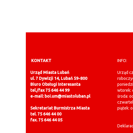
KONTAKT
INFO:
Urząd Miasta Lubań
Urząd cz
ul. 7 Dywizji 14, Lubań 59-800
roboczy
Biuro Obsługi Interesanta
poniedzi
tel./fax 75 646 44 99
wtorek: 
e-mail: boi.um@miastoluban.pl
środa: o
czwartek
Sekretariat Burmistrza Miasta
piątek: 
tel. 75 646 44 00
fax. 75 646 44 05
Deklarac