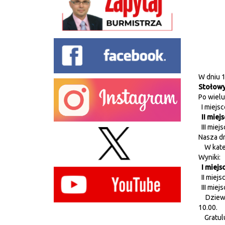
W dniu 1
Stołow
Po wiel
I miejsc
II miejs
III miej
Nasza dr
W kateg
Wyniki:
I miejs
II miejs
III miej
Dziewczę
10.00.
Gratuluj