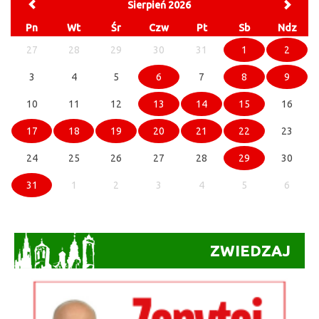
Sierpień 2026
Pn
Wt
Śr
Czw
Pt
Sb
Ndz
27
28
29
30
31
1
2
3
4
5
6
7
8
9
10
11
12
13
14
15
16
17
18
19
20
21
22
23
24
25
26
27
28
29
30
31
1
2
3
4
5
6
ZWIEDZAJ