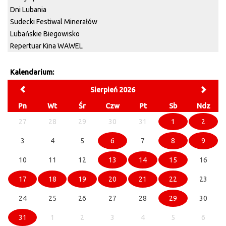
Dni Lubania
Sudecki Festiwal Minerałów
Lubańskie Biegowisko
Repertuar Kina WAWEL
Kalendarium:
Sierpień 2026
Pn
Wt
Śr
Czw
Pt
Sb
Ndz
27
28
29
30
31
1
2
3
4
5
6
7
8
9
10
11
12
13
14
15
16
17
18
19
20
21
22
23
24
25
26
27
28
29
30
31
1
2
3
4
5
6